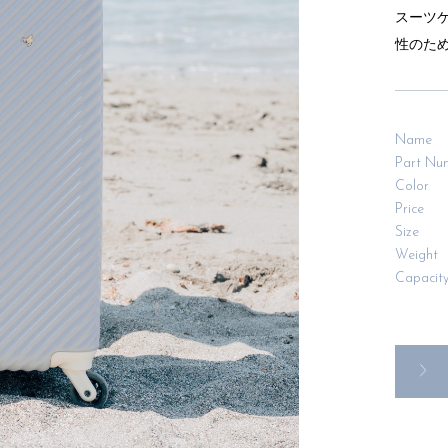
スーツ
性のた
Name
Part Nu
Color
Price
Size
Weight
Capacit