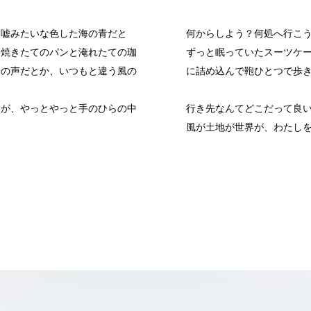
、嘘みたいな色した海の青だと
何からしよう？何処へ行こ
る焼きたてのパンと淹れたての珈
ずっと眠っていたスーツケ
鳥の声だとか、いつもと違う風の
に詰め込んで鞄ひとつで歩
間が、やっとやっと手のひらの中
行き先なんてどこだって良
風が土地が世界が、わたし