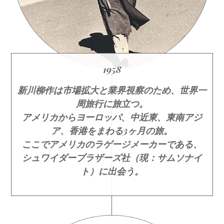
1958
新川柳作は市場拡大と業界視察のため、世界一
周旅行に旅立つ。
アメリカからヨーロッパ、中近東、東南アジ
ア、香港をまわる3ヶ月の旅。
ここでアメリカのラゲージメーカーである、
シュワイダーブラザーズ社（現：サムソナイ
ト）に出会う。