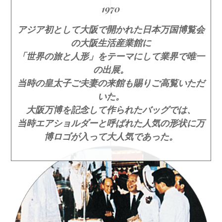
1970
アジア初として大阪で開かれた日本万国博覧会
の大阪生活産業館に
「世界の旅と人形」をテーマにして業界で唯一
の出展。
当時の皇太子ご夫妻の来館も賜りご高覧いただ
いた。
大阪万博を記念して作られたバッグでは、
当時エアショルダーと呼ばれた人気の形状に万
博ロゴが入って大人気であった。