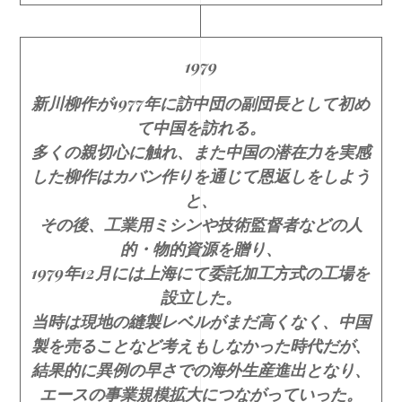
1979
新川柳作が1977年に訪中団の副団長として初め
て中国を訪れる。
多くの親切心に触れ、また中国の潜在力を実感
した柳作はカバン作りを通じて恩返しをしよう
と、
その後、工業用ミシンや技術監督者などの人
的・物的資源を贈り、
1979年12月には上海にて委託加工方式の工場を
設立した。
当時は現地の縫製レベルがまだ高くなく、中国
製を売ることなど考えもしなかった時代だが、
結果的に異例の早さでの海外生産進出となり、
エースの事業規模拡大につながっていった。