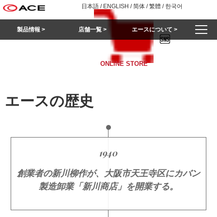
日本語
/
ENGLISH
/
简体
/
繁體
/
한국어
製品情報 >
店舗一覧 >
エースについて >
ONLINE STORE
エースの歴史
1940
創業者の新川柳作が、大阪市天王寺区にカバン
製造卸業「新川商店」を開業する。