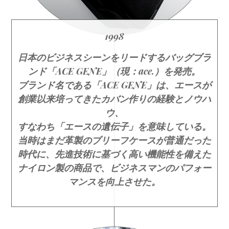
1998
日本のビジネスシーンをリードするバッグブラ
ンド「ACE GENE」（現：ace.）を発売。
ブランド名である「ACE GENE」は、エースが
創業以来培ってきたカバン作りの経験とノウハ
ウ、
すなわち「エースの遺伝子」を意味している。
当時はまだ革製のブリーフケースが普通だった
時代に、先進技術に基づく高い機能性を備えた
ナイロン製の商品で、ビジネスマンのパフォー
マンスを向上させた。