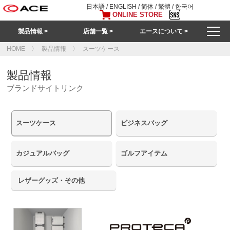
日本語
/
ENGLISH
/
简体
/
繁體
/
한국어
ONLINE STORE
製品情報 >
店舗一覧 >
エースについて >
HOME
製品情報
スーツケース
製品情報
ブランドサイトリンク
スーツケース
ビジネスバッグ
カジュアルバッグ
ゴルフアイテム
レザーグッズ・その他