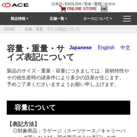
日本語
/
ENGLISH
/
简体
/
繁體
/
한국어
ONLINE STORE
製品情報 >
店舗一覧 >
エースについて >
HOME
容量・重量・サイズ表記について
容量・重量・サ
Japanese
English
中文
イズ表記について
製品のサイズ・重量・容量につきましては、資材特性や
その他生産時の諸条件により多少の誤差が生じます。
予めご了承くださいますようお願い申し上げます。
容量について
【表記方法】
対象商品：ラゲージ（スーツケース／キャリーバ