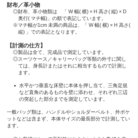
財布／革小物
財布、革小物類は 「 W 幅( 横) × H 高さ( 縦) × D
奥行( マチ幅)」の順で表記しています。
マチ幅が1cm 未満の商品は、「 W 幅( 横) × H 高さ(
縦) 」での表記となります。
【計測の仕方】
製品は全て、完成品で測定しています。
スーツケース／キャリーバッグ等類の外寸に関し
ては、身長計またはそれに相当するもので計測し
ます。
水平かつ垂直な床壁に本体を押し当て、三角定規
など直角のあるものを壁に添わせ、それぞれ三辺
の突起した部分までを測定しています。
一般バッグ類は、ハンドルやショルダーベルト、外ポケ
ットなどは含まず、本体サイズの最長部分で計測してい
ます。