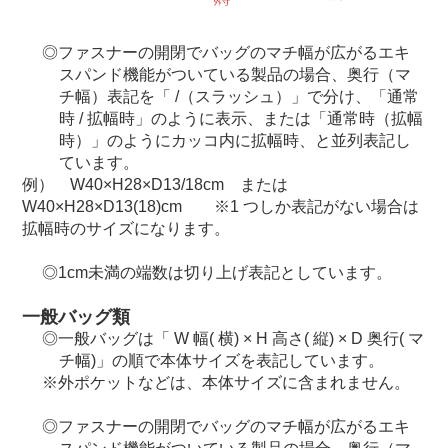
ファスナーの開閉でバッグのマチ幅が広がるエキ
スパンド機能がついている製品の場合、奥行（マ
チ幅）表記を「 /（スラッシュ）」で分け、「通常
時 / 拡幅時」のように表示、または「通常時（拡幅
時）」のようにカッコ内に拡幅時、と並列表記し
ています。
例） W40×H28×D13/18cm または
W40×H28×D13(18)cm ※1 つしか表記がない場合は
拡幅時のサイズになります。
1cm未満の端数は切り上げ表記としています。
一般バッグ類
一般バッグは「 W 幅( 横) × H 高さ( 縦) × D 奥行( マ
チ幅)」の順で本体サイズを表記しています。
外ポケットなどは、本体サイズに含まれません。
ファスナーの開閉でバッグのマチ幅が広がるエキ