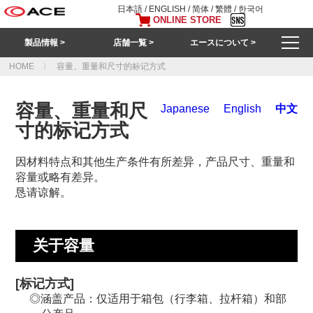
日本語
/
ENGLISH
/
简体
/
繁體
/
한국어
ONLINE STORE
製品情報 >
店舗一覧 >
エースについて >
HOME
容量、重量和尺寸的标记方式
容量、重量和尺
Japanese
English
中文
寸的标记方式
因材料特点和其他生产条件有所差异，产品尺寸、重量和
容量或略有差异。
恳请谅解。
关于容量
[标记方式]
涵盖产品：仅适用于箱包（行李箱、拉杆箱）和部