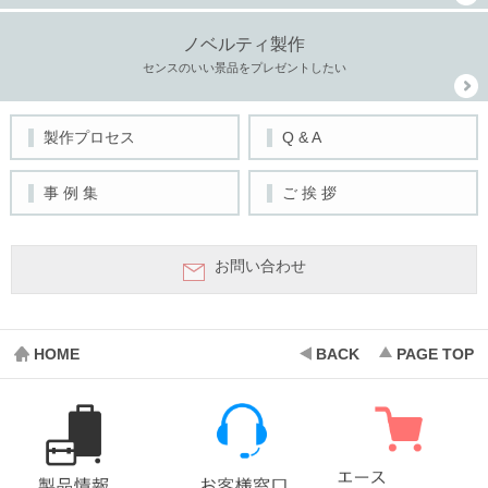
ノベルティ製作
センスのいい景品をプレゼントしたい
▌
製作プロセス
▌
Q & A
▌
事 例 集
▌
ご 挨 拶
お問い合わせ
HOME
BACK
PAGE TOP