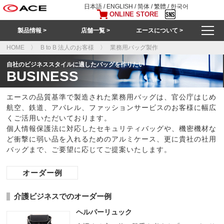
日本語
/
ENGLISH
/
简体
/
繁體
/
한국어
ONLINE STORE
製品情報 >
店舗一覧 >
エースについて >
HOME
B to B 法人のお客様
業務用バッグ製作
自社のビジネススタイルに適したバッグを作りたい
BUSINESS
エースの品質基準で製造された業務用バッグは、官公庁はじめ
航空、鉄道、アパレル、ファッションサービスのお客様に幅広
くご活用いただいております。
個人情報保護法に対応したセキュリティバッグや、機密機材な
ど衝撃に弱い品を入れるためのアルミケース、更に貴社の社用
バッグまで、ご要望に応じてご提案いたします。
オーダー例
介護ビジネスでのオーダー例
ヘルパーリュック