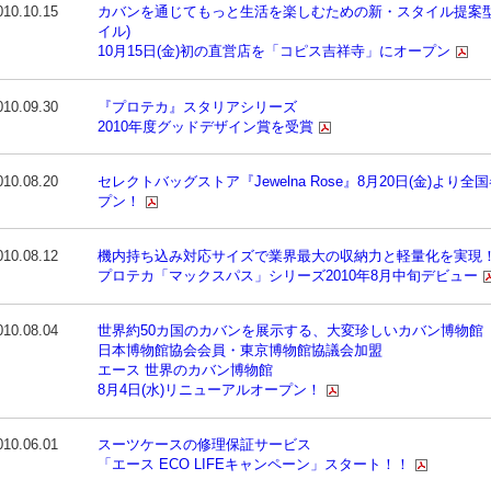
010.10.15
カバンを通じてもっと生活を楽しむための新・スタイル提案型ス
イル)
10月15日(金)初の直営店を「コピス吉祥寺」にオープン
010.09.30
『プロテカ』スタリアシリーズ
2010年度グッドデザイン賞を受賞
010.08.20
セレクトバッグストア『Jewelna Rose』8月20日(金)よ
プン！
010.08.12
機内持ち込み対応サイズで業界最大の収納力と軽量化を実現
プロテカ「マックスパス」シリーズ2010年8月中旬デビュー
010.08.04
世界約50カ国のカバンを展示する、大変珍しいカバン博物館
日本博物館協会会員・東京博物館協議会加盟
エース 世界のカバン博物館
8月4日(水)リニューアルオープン！
010.06.01
スーツケースの修理保証サービス
「エース ECO LIFEキャンペーン」スタート！！