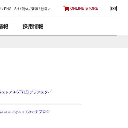
ONLINE STORE
語
/
ENGLISH
/
简体
/
繁體
/
한국어
情報
採用情報
トア＋STYLE(プラススタイ
 project』(カナナプロジ