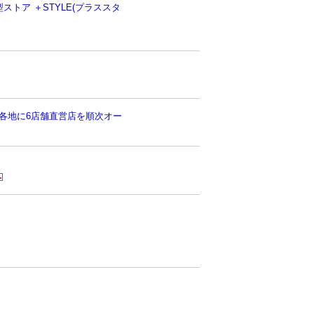
トア ＋STYLE(プラススタ
り全国各地に6店舗直営店を順次オー
！